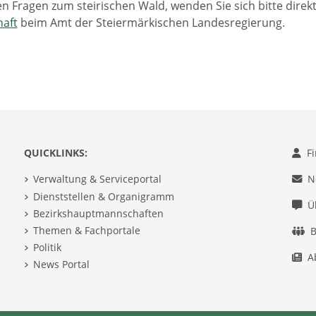
len Fragen zum steirischen Wald, wenden Sie sich bitte direk
haft
beim Amt der Steiermärkischen Landesregierung.
QUICKLINKS:
F
Verwaltung & Serviceportal
N
Dienststellen & Organigramm
Ü
Bezirkshauptmannschaften
Themen & Fachportale
B
Politik
A
News Portal