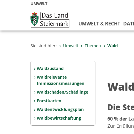
UMWELT
UMWELT & RECHT
DAT
Sie sind hier:
Umwelt
Themen
Wald
Waldzustand
Waldrelevante
Wald
Immissionsmessungen
Waldschäden/Schädlinge
Forstkarten
Die St
Waldentwicklungsplan
Waldbewirtschaftung
60 % der L
Zur Erfüllu