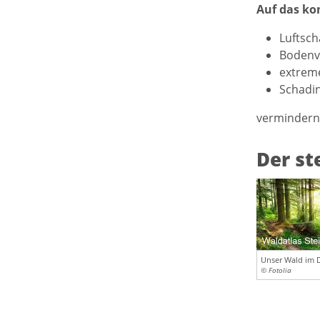
Auf das ko
Luftsch
Bodenv
extreme
Schadin
vermindern 
Der st
Unser Wald im D
© Fotolia