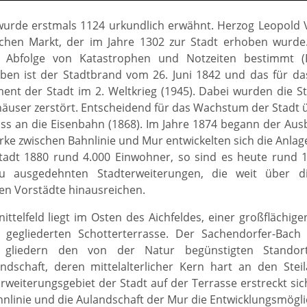
 wurde erstmals 1124 urkundlich erwähnt. Herzog Leopold V
lichen Markt, der im Jahre 1302 zur Stadt erhoben wurde. 
 Abfolge von Katastrophen und Notzeiten bestimmt (Pes
ben ist der Stadtbrand vom 26. Juni 1842 und das für da
t der Stadt im 2. Weltkrieg (1945). Dabei wurden die St
äuser zerstört. Entscheidend für das Wachstum der Stadt ü
ss an die Eisenbahn (1868). Im Jahre 1874 begann der Ausb
e zwischen Bahnlinie und Mur entwickelten sich die Anla
tadt 1880 rund 4.000 Einwohner, so sind es heute rund 1
zu ausgedehnten Stadterweiterungen, die weit über 
en Vorstädte hinausreichen.
nittelfeld liegt im Osten des Aichfeldes, einer großflächi
n gegliederten Schotterterrasse. Der Sachendorfer-Bac
 gliedern den von der Natur begünstigten Standor
ndschaft, deren mittelalterlicher Kern hart an den Stei
Erweiterungsgebiet der Stadt auf der Terrasse erstreckt 
nlinie und die Aulandschaft der Mur die Entwicklungsmöglic