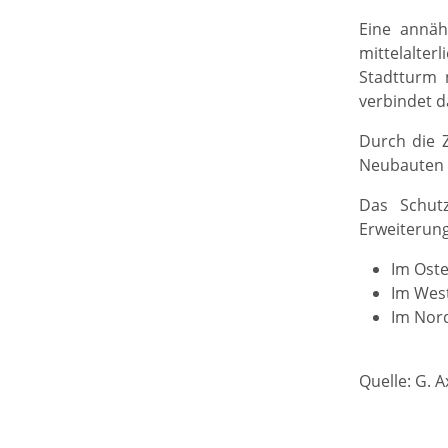
Eine annäh
mittelalte
Stadtturm 
verbindet d
Durch die Z
Neubauten er
Das Schutz
Erweiterung
Im Oste
Im West
Im Nord
Quelle: G. 