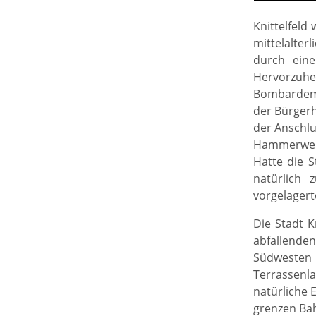
Knittelfeld
mittelalter
durch eine
Hervorzuhe
Bombardemen
der Bürgerh
der Anschlu
Hammerwerk
Hatte die S
natürlich 
vorgelagert
Die Stadt K
abfallende
Südwesten
Terrassenla
natürliche 
grenzen Bah