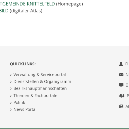
TGEMEINDE KNITTELFELD
(Homepage)
BILD
(digitaler Atlas)
QUICKLINKS:
F
Verwaltung & Serviceportal
N
Dienststellen & Organigramm
Ü
Bezirkshauptmannschaften
Themen & Fachportale
B
Politik
A
News Portal