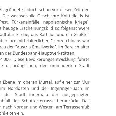
I. gründete jedoch schon vor dieser Zeit den
Die wechselvolle Geschichte Knittelfelds ist
t, Türkeneinfälle, napoleonische Kriege).
s heutige Erscheinungsbild so folgenschwere
adtpfarrkirche, das Rathaus und ein Großteil
ber ihre mittelalterlichen Grenzen hinaus war
au der "Austria Emailwerke". Im Bereich alter
gen der Bundesbahn-Hauptwerkstätten.
4.000. Diese Bevölkerungsentwicklung führte
die ursprünglichen, der ummauerten Stadt
gen Ebene im oberen Murtal, auf einer zur Mur
h im Nordosten und der Ingeringer-Bach im
t der Stadt innerhalb der ausgeprägten
labfall der Schotterterrasse heranrückt. Das
sich nach Norden und Westen; am Terrassenfuß
hkeiten ein.