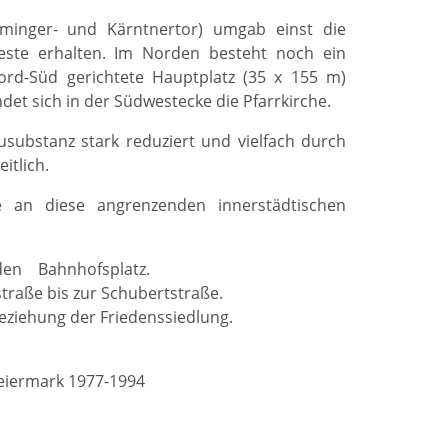
minger- und Kärntnertor) umgab einst die
este erhalten. Im Norden besteht noch ein
rd-Süd gerichtete Hauptplatz (35 x 155 m)
et sich in der Südwestecke die Pfarrkirche.
usubstanz stark reduziert und vielfach durch
itlich.
e an diese angrenzenden innerstädtischen
 den Bahnhofsplatz.
straße bis zur Schubertstraße.
ziehung der Friedenssiedlung.
teiermark 1977-1994