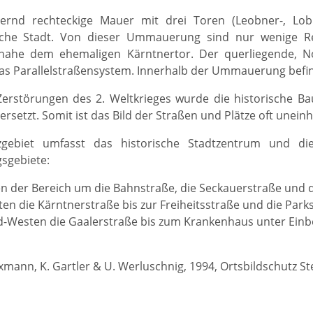
ernd rechteckige Mauer mit drei Toren (Leobner-, Lob
rliche Stadt. Von dieser Ummauerung sind nur wenige R
nahe dem ehemaligen Kärntnertor. Der querliegende, No
as Parallelstraßensystem. Innerhalb der Ummauerung befind
erstörungen des 2. Weltkrieges wurde die historische Ba
setzt. Somit ist das Bild der Straßen und Plätze oft uneinhe
gebiet umfasst das historische Stadtzentrum und di
sgebiete:
n der Bereich um die Bahnstraße, die Seckauerstraße und
en die Kärntnerstraße bis zur Freiheitsstraße und die Park
-Westen die Gaalerstraße bis zum Krankenhaus unter Einbe
Axmann, K. Gartler & U. Werluschnig, 1994, Ortsbildschutz S