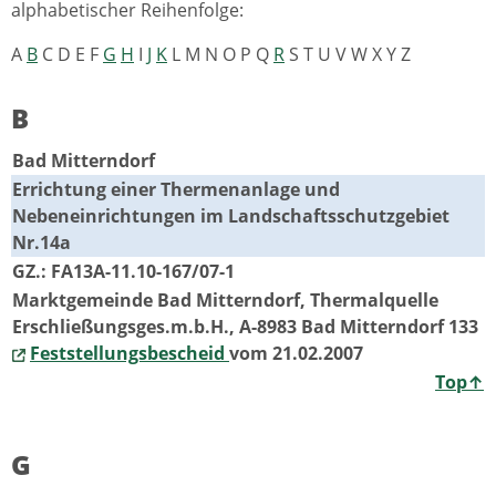
alphabetischer Reihenfolge:
A
B
C D E F
G
H
I
J
K
L M N O P Q
R
S T U V W X Y Z
B
Bad Mitterndorf
Errichtung einer Thermenanlage und
Nebeneinrichtungen im Landschaftsschutzgebiet
Nr.14a
GZ.: FA13A-11.10-167/07-1
Marktgemeinde Bad Mitterndorf, Thermalquelle
Erschließungsges.m.b.H., A-8983 Bad Mitterndorf 133
Feststellungsbescheid
vom 21.02.2007
Top↑
G