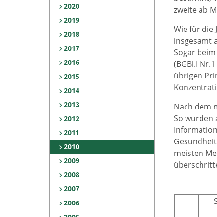
2020
zweite ab 
2019
Wie für die
2018
insgesamt a
2017
Sogar beim
2016
(BGBl.I Nr.
übrigen Pr
2015
Konzentrati
2014
2013
Nach dem 
So wurden a
2012
Information
2011
Gesundheit,
2010
meisten Mes
2009
überschritt
2008
2007
2006
2005