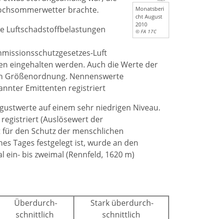
Hochsommerwetter brachte.
Monatsberi
cht August
2010
die Luftschadstoffbelastungen
© FA 17C
missionsschutzgesetzes-Luft
onen eingehalten werden. Auch die Werte der
den Größenordnung. Nennenswerte
annter Emittenten registriert
ugustwerte auf einem sehr niedrigen Niveau.
registriert (Auslösewert der
 für den Schutz der menschlichen
es Tages festgelegt ist, wurde an den
 ein- bis zweimal (Rennfeld, 1620 m)
Überdurch-
Stark überdurch-
schnittlich
schnittlich