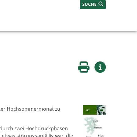
SUCHE
Seite drucken
Weitere Infos
steter Hochsommermonat zu
 durch zwei Hochdruckphasen
 etwas störungsanfällig war, die