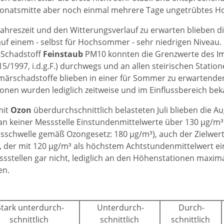
Monatsmitte aber noch einmal mehrere Tage ungetrübtes 
 Jahreszeit und den Witterungsverlauf zu erwarten blieben 
uf einem - selbst für Hochsommer - sehr niedrigen Niveau.
 Schadstoff
Feinstaub
PM10 konnten die Grenzwerte des Im
115/1997, i.d.g.F.) durchwegs und an allen steirischen Stati
imärschadstoffe blieben in einer für Sommer zu erwarten
onen wurden lediglich zeitweise und im Einflussbereich bek
mit
Ozon
überdurchschnittlich belasteten Juli blieben die A
n keiner Messstelle Einstundenmittelwerte über 130 µg/m³ 
sschwelle gemäß Ozongesetz: 180 µg/m³), auch der Zielwert
 der mit 120 µg/m³ als höchstem Achtstundenmittelwert ein
sstellen gar nicht, lediglich an den Höhenstationen maximal
en.
Stark unterdurch-
Unterdurch-
Durch-
schnittlich
schnittlich
schnittlich