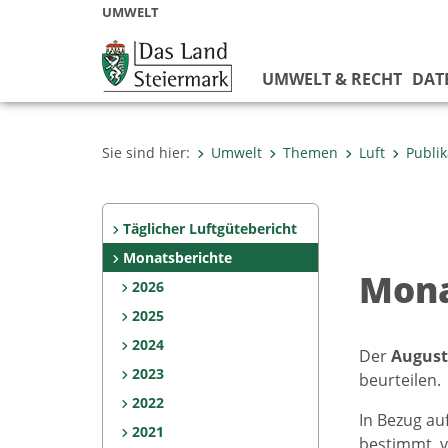
UMWELT
UMWELT & RECHT
DAT
Sie sind hier:
Umwelt
Themen
Luft
Publi
Täglicher Luftgütebericht
Monatsberichte
Mona
2026
2025
2024
Der
August
2023
beurteilen.
2022
In Bezug au
2021
bestimmt, v