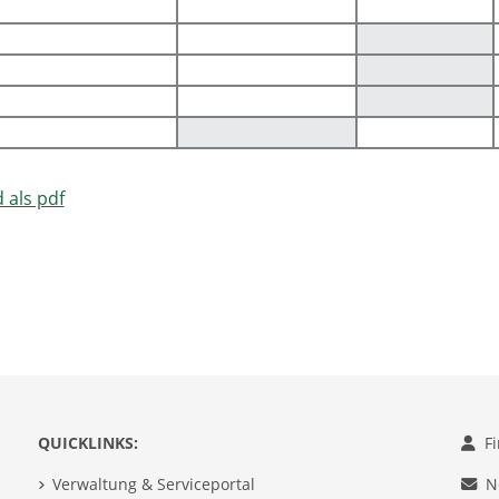
 als pdf
QUICKLINKS:
F
Verwaltung & Serviceportal
N