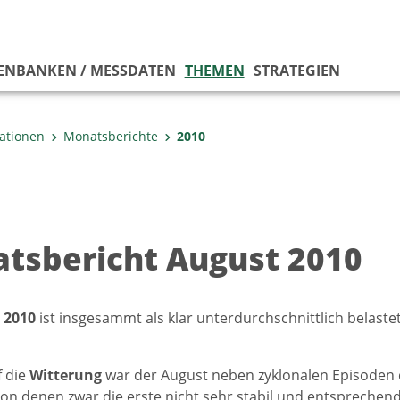
ENBANKEN / MESSDATEN
THEMEN
STRATEGIEN
kationen
Monatsberichte
2010
tsbericht August 2010
 2010
ist insgesammt als klar unterdurchschnittlich bela
f die
Witterung
war der August neben zyklonalen Episoden
on denen zwar die erste nicht sehr stabil und entsprechend