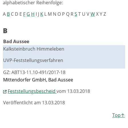
alphabetischer Reihenfolge:
A
B
C D E
F
G
H
I J
K
L M N O P Q R
S
T U V
W
X Y Z
B
Bad Aussee
Kalksteinbruch Himmeleben
UVP-Feststellungsverfahren
GZ: ABT13-11.10-491/2017-18
Mittendorfer GmbH, Bad Aussee
Feststellungsbescheid
vom 13.03.2018
Veröffentlicht am 13.03.2018
Top↑