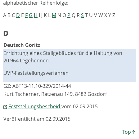
alphabetischer Reihenfolge:
A B C
D
E
F
G
H
I J K L
M
N O
P
Q R
S
T U V W X Y Z
D
Deutsch Goritz
Errichtung eines Stallgebäudes für die Haltung von
20.964 Legehennen.
UVP-Feststellungsverfahren
GZ: ABT13-11.10-329/2014-44
Kurt Tscherner, Ratzenau 149, 8482 Gosdorf
Feststellungsbescheid
vom 02.09.2015
Veröffentlicht am 02.09.2015
Top↑