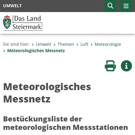
UMWELT
Sie sind hier:
Umwelt
Themen
Luft
Meteorologie
Meteorologisches Messnetz
Seite druc
Wei
Meteorologisches
Messnetz
Bestückungsliste der
meteorologischen Messstationen