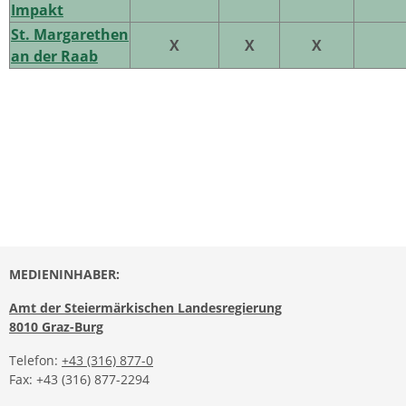
Impakt
St. Margarethen
X
X
X
an der Raab
MEDIENINHABER:
Amt der Steiermärkischen Landesregierung
8010 Graz-Burg
Telefon:
+43 (316) 877-0
Fax: +43 (316) 877-2294