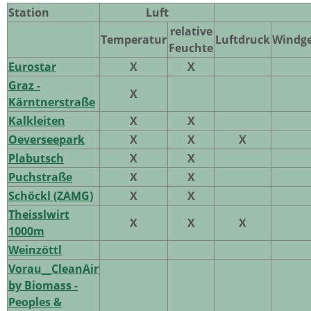
Station
Luft
relative
Temperatur
Luftdruck
Windge
Feuchte
Eurostar
X
X
Graz -
X
Kärntnerstraße
Kalkleiten
X
X
Oeverseepark
X
X
X
Plabutsch
X
X
Puchstraße
X
X
Schöckl (ZAMG)
X
X
Theisslwirt
X
X
X
1000m
Weinzöttl
Vorau__CleanAir
by Biomass -
Peoples &