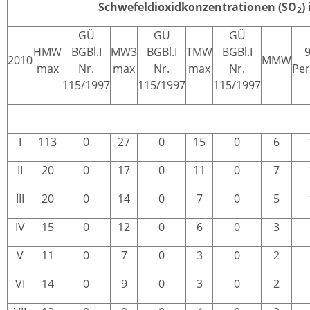
Schwefeldioxidkonzentrationen (SO
)
2
GÜ
GÜ
GÜ
HMW
BGBl.I
MW3
BGBl.I
TMW
BGBl.I
9
2010
MMW
max
Nr.
max
Nr.
max
Nr.
Per
115/1997
115/1997
115/1997
I
113
0
27
0
15
0
6
II
20
0
17
0
11
0
7
III
20
0
14
0
7
0
5
IV
15
0
12
0
6
0
3
V
11
0
7
0
3
0
2
VI
14
0
9
0
3
0
2