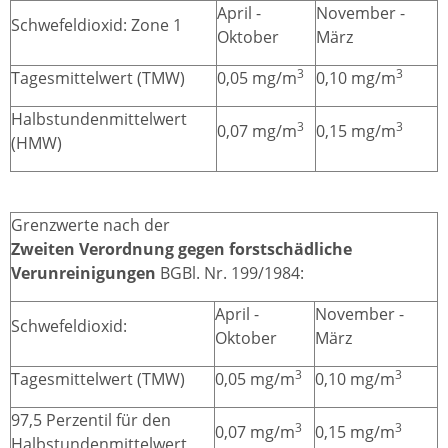
April -
November -
Schwefeldioxid: Zone 1
Oktober
März
3
3
Tagesmittelwert (TMW)
0,05 mg/m
0,10 mg/m
Halbstundenmittelwert
3
3
0,07 mg/m
0,15 mg/m
(HMW)
Grenzwerte nach der
Zweiten Verordnung gegen forstschädliche
Verunreinigungen
BGBl. Nr. 199/1984:
April -
November -
Schwefeldioxid:
Oktober
März
3
3
Tagesmittelwert (TMW)
0,05 mg/m
0,10 mg/m
97,5 Perzentil für den
3
3
0,07 mg/m
0,15 mg/m
Halbstundenmittelwert