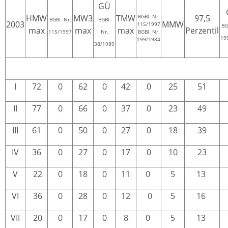
GÜ
HMW
MW3
TMW
BGBl. Nr.
97,5
BGBl. Nr.
BGBl.
2003
MMW
115/1997
BG
max
max
max
Perzentil
115/1997
Nr.
BGBl. Nr.
19
199/1984
38/1989
I
72
0
62
0
42
0
25
51
II
77
0
66
0
37
0
23
49
III
61
0
50
0
27
0
18
39
IV
36
0
27
0
17
0
10
23
V
22
0
18
0
11
0
5
13
VI
36
0
28
0
12
0
5
16
VII
20
0
17
0
8
0
5
13