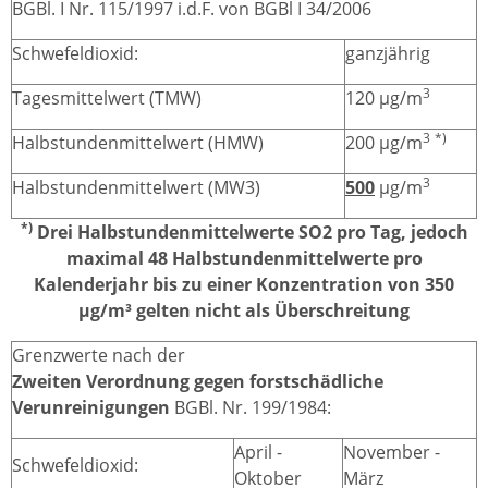
BGBl. I Nr. 115/1997 i.d.F. von BGBl I 34/2006
Schwefeldioxid:
ganzjährig
3
Tagesmittelwert (TMW)
120 µg/m
3
*)
Halbstundenmittelwert (HMW)
200 µg/m
3
Halbstundenmittelwert (MW3)
500
µg/m
*)
Drei Halbstundenmittelwerte SO2 pro Tag, jedoch
maximal 48 Halbstundenmittelwerte pro
Kalenderjahr bis zu einer Konzentration von 350
µg/m³ gelten nicht als Überschreitung
Grenzwerte nach der
Zweiten Verordnung gegen forstschädliche
Verunreinigungen
BGBl. Nr. 199/1984:
April -
November -
Schwefeldioxid:
Oktober
März