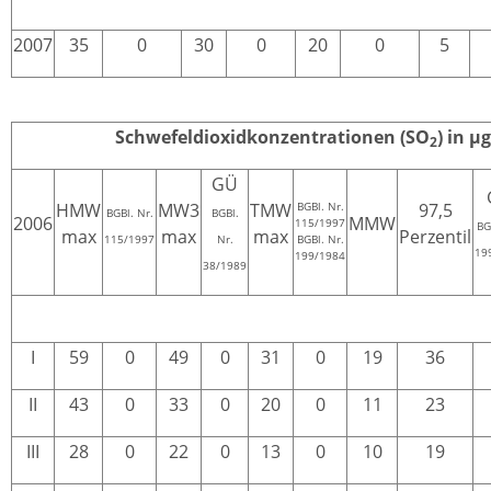
2007
35
0
30
0
20
0
5
Schwefeldioxidkonzentrationen (SO
) in µ
2
GÜ
HMW
MW3
TMW
BGBl. Nr.
97,5
BGBl. Nr.
BGBl.
2006
MMW
115/1997
BG
max
max
max
Perzentil
115/1997
Nr.
BGBl. Nr.
19
199/1984
38/1989
I
59
0
49
0
31
0
19
36
II
43
0
33
0
20
0
11
23
III
28
0
22
0
13
0
10
19