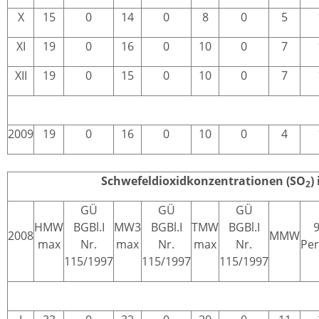
X
15
0
14
0
8
0
5
XI
19
0
16
0
10
0
7
XII
19
0
15
0
10
0
7
2009
19
0
16
0
10
0
4
Schwefeldioxidkonzentrationen (SO
)
2
GÜ
GÜ
GÜ
HMW
BGBl.I
MW3
BGBl.I
TMW
BGBl.I
9
2008
MMW
max
Nr.
max
Nr.
max
Nr.
Per
115/1997
115/1997
115/1997