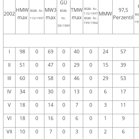
GÜ
HMW
MW3
TMW
BGBl. Nr.
97,5
BGBl. Nr.
BGBl.
2002
MMW
115/1997
BG
max
max
max
Perzentil
115/1997
Nr.
BGBl. Nr.
19
199/1984
38/1989
I
98
0
69
0
40
0
24
57
II
51
0
47
0
29
0
15
39
III
60
0
58
0
46
0
29
53
IV
34
0
30
0
13
0
6
17
V
18
0
14
0
7
0
3
11
VI
18
0
16
0
6
0
1
9
VII
10
0
7
0
3
0
2
6