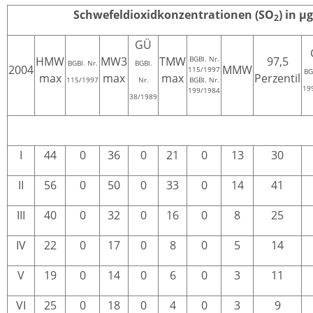
Schwefeldioxidkonzentrationen (SO
) in µ
2
GÜ
HMW
MW3
TMW
BGBl. Nr.
97,5
BGBl. Nr.
BGBl.
2004
MMW
115/1997
BG
max
max
max
Perzentil
115/1997
Nr.
BGBl. Nr.
19
199/1984
38/1989
I
44
0
36
0
21
0
13
30
II
56
0
50
0
33
0
14
41
III
40
0
32
0
16
0
8
25
IV
22
0
17
0
8
0
5
14
V
19
0
14
0
6
0
3
11
VI
25
0
18
0
4
0
3
9