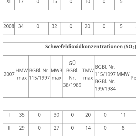
XII
17
0
15
0
10
0
5
2008
34
0
32
0
20
0
5
Schwefeldioxidkonzentrationen (SO
2
GÜ
BGBl. Nr.
HMW
BGBl. Nr.
MW3
BGBl.
TMW
2007
115/1997
MMW
max
115/1997
max
Nr.
max
Pe
BGBl. Nr.
38/1989
199/1984
I
35
0
30
0
20
0
11
II
29
0
27
0
14
0
8