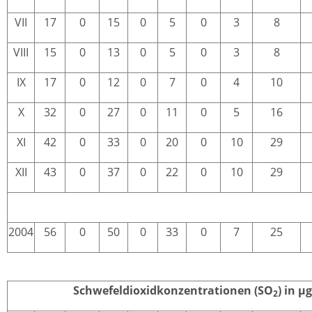
VII
17
0
15
0
5
0
3
8
VIII
15
0
13
0
5
0
3
8
IX
17
0
12
0
7
0
4
10
X
32
0
27
0
11
0
5
16
XI
42
0
33
0
20
0
10
29
XII
43
0
37
0
22
0
10
29
2004
56
0
50
0
33
0
7
25
Schwefeldioxidkonzentrationen (SO
) in µ
2