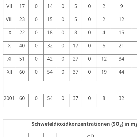
VII
17
0
14
0
5
0
2
9
VIII
23
0
15
0
5
0
2
12
IX
22
0
18
0
8
0
4
15
X
40
0
32
0
17
0
6
21
XI
51
0
42
0
27
0
12
34
XII
60
0
54
0
37
0
19
44
2001
60
0
54
0
37
0
8
32
Schwefeldioxidkonzentrationen (SO
) in 
2