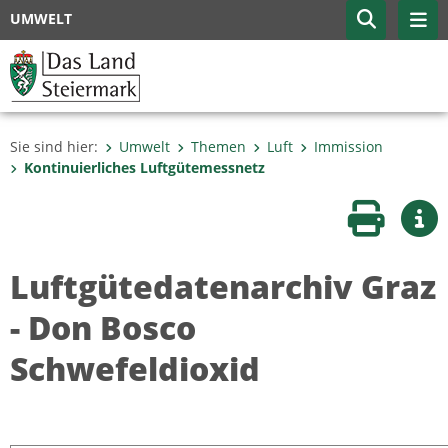
UMWELT
Sie sind hier:
Umwelt
Themen
Luft
Immission
Kontinuierliches Luftgütemessnetz
Seite druc
Wei
Luftgütedatenarchiv Graz
- Don Bosco
Schwefeldioxid