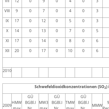
VII
12
0
9
0
4
0
3
VIII
9
0
7
0
4
0
3
IX
17
0
12
0
5
0
3
X
14
0
13
0
7
0
5
XI
17
0
14
0
8
0
6
XII
20
0
17
0
10
0
6
2010
Schwefeldioxidkonzentrationen (SO
)
2
GÜ
GÜ
GÜ
HMW
BGBl.I
MW3
BGBl.I
TMW
BGBl.I
9
2009
MMW
max
Nr.
max
Nr.
max
Nr.
Per