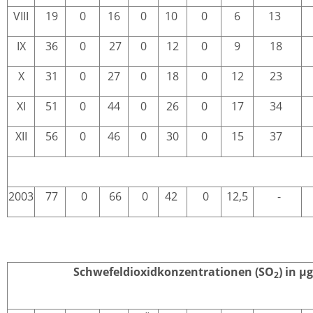
VIII
19
0
16
0
10
0
6
13
IX
36
0
27
0
12
0
9
18
X
31
0
27
0
18
0
12
23
XI
51
0
44
0
26
0
17
34
XII
56
0
46
0
30
0
15
37
2003
77
0
66
0
42
0
12,5
-
Schwefeldioxidkonzentrationen (SO
) in µ
2