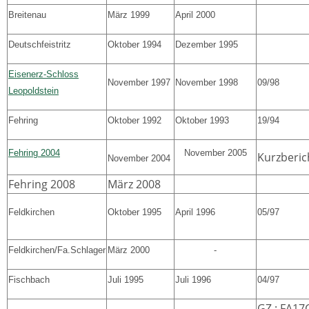
Breitenau
März 1999
April 2000
Deutschfeistritz
Oktober 1994
Dezember 1995
Eisenerz-Schloss
November 1997
November 1998
09/98
Leopoldstein
Fehring
Oktober 1992
Oktober 1993
19/94
Fehring 2004
November 2005
Kurzberic
November 2004
Fehring 2008
März 2008
Feldkirchen
Oktober 1995
April 1996
05/97
Feldkirchen/Fa.Schlager
März 2000
-
Fischbach
Juli 1995
Juli 1996
04/97
GZ.: FA17