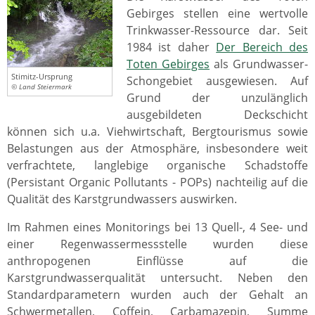
Gebirges stellen eine wertvolle
Trinkwasser-Ressource dar. Seit
1984 ist daher
Der Bereich des
Toten Gebirges
als Grundwasser-
Stimitz-Ursprung
Schongebiet ausgewiesen. Auf
© Land Steiermark
Grund der unzulänglich
ausgebildeten Deckschicht
können sich u.a. Viehwirtschaft, Bergtourismus sowie
Belastungen aus der Atmosphäre, insbesondere weit
verfrachtete, langlebige organische Schadstoffe
(Persistant Organic Pollutants - POPs) nachteilig auf die
Qualität des Karstgrundwassers auswirken.
Im Rahmen eines Monitorings bei 13 Quell-, 4 See- und
einer Regenwassermessstelle wurden diese
anthropogenen Einflüsse auf die
Karstgrundwasserqualität untersucht. Neben den
Standardparametern wurden auch der Gehalt an
Schwermetallen, Coffein, Carbamazepin, Summe