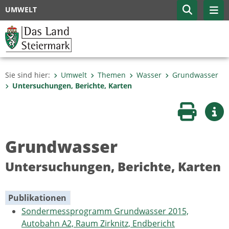
UMWELT
Sie sind hier:
Umwelt
Themen
Wasser
Grundwasser
Untersuchungen, Berichte, Karten
Seite druc
Wei
Grundwasser
Untersuchungen, Berichte, Karten
Publikationen
Sondermessprogramm Grundwasser 2015,
Autobahn A2, Raum Zirknitz, Endbericht